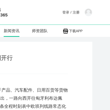
话
登录
/
注册
-365
新闻资讯
师资团队
下载APP
列开行
箱电子产品、汽车配件、日用百货等货物
缓驶出，一路向西开往匈牙利布达佩
3条全程时刻表中欧班列线路常态化