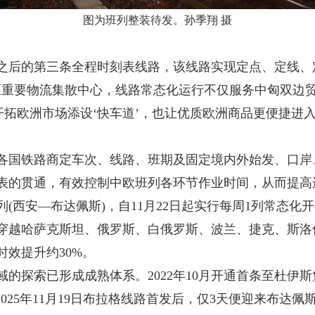
图为班列整装待发。孙季翔 摄
的第三条全程时刻表线路，该线路实现定点、定线、定
区重要物流集散中心，线路常态化运行不仅服务中匈双边
开拓欧洲市场添设‘快车道’，也让优质欧洲商品更便捷进
国铁路商定车次、线路、班期及固定境内外始发、口岸
表的贯通，有效控制中欧班列各环节作业时间，从而提高
(西安—布达佩斯)，自11月22日起实行每周1列常态化
穿越哈萨克斯坦、俄罗斯、白俄罗斯、波兰、捷克、斯洛伐
效提升约30%。
索已形成成熟体系。2022年10月开通首条至杜伊斯堡线
；2025年11月19日布拉格线路首发后，仅3天便迎来布