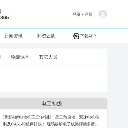
话
登录
/
注册
-365
新闻资讯
师资团队
下载APP
师
物流课堂
其它人员
电工初级
现场讲解电动机正反转控制、星三角启动、双速电机控
制及CA6140机床排故； 现场讲解电子线路焊接多谐振