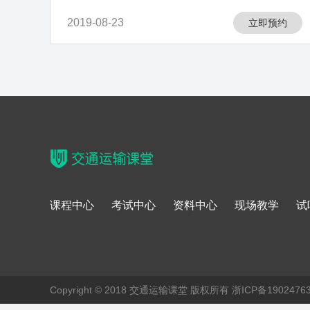
的焊接与调试方法； 讲解电动机控制电路的设计方法；
2019-08-23
立即预约
讲解PLC、变频器的使用方法现场晶体管特性仪的使用
方法
课程中心
考试中心
资料中心
现场教学
试
Copyright © 2018 交通运输课堂 版权所有
浙ICP备1902476