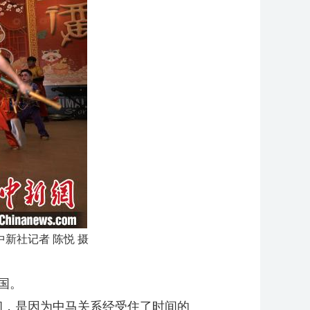
中新社
记者 陈悦 摄
国。
，是因为中马关系经受住了时间的