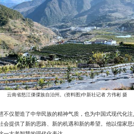
云南省怒江傈僳族自治州。(资料图)
中新社
记者 方伟彬 摄
不仅塑造了中华民族的精神气质，也为中国式现代化注
社会提供了新的思路、新的机遇和新的希望。他以儒家思想
这一古老智慧的现代化表达。